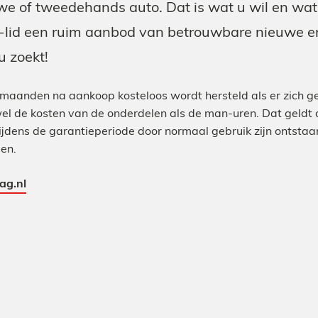
s
we of tweedehands auto. Dat is wat u wil en wa
-lid een ruim aanbod van betrouwbare nieuwe 
e
u zoekt!
n
 maanden na aankoop kosteloos wordt hersteld als er zich 
t
el de kosten van de onderdelen als de man-uren. Dat geldt 
ijdens de garantieperiode door normaal gebruik zijn ontstaan
d
den.
i
ag.nl
a
l
o
g