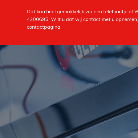
Dat kan heel gemakkelijk via een telefoontje of
4200695. Wilt u dat wij contact met u opnemen, 
contactpagina.